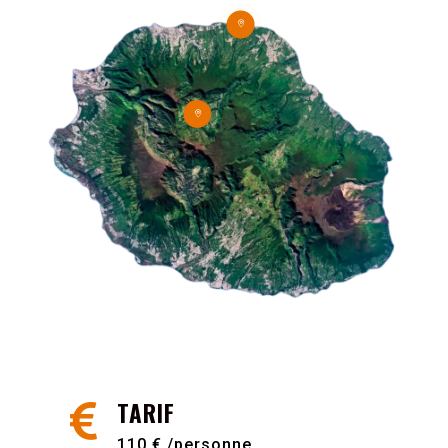


TARIF

110 € /personne