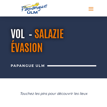
VOL –
SALAZIE
ÉVASION
PAPANGUE ULM
Touchez les pins pour découvrir les lieux