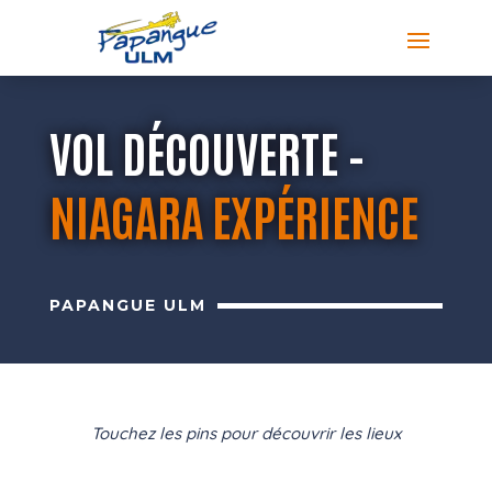
VOL DÉCOUVERTE –
NIAGARA EXPÉRIENCE
PAPANGUE ULM
Touchez les pins pour découvrir les lieux