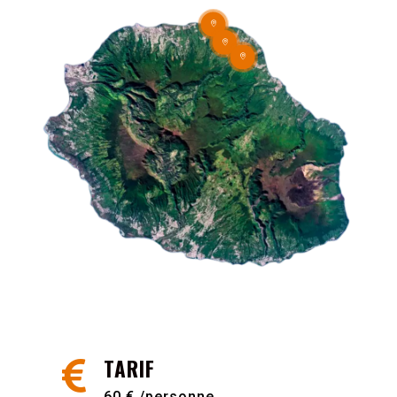



TARIF

60 € /personne